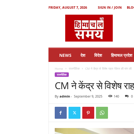
FRIDAY, AUGUST 7, 2026
SIGN IN / JOIN
BLO
H
i
m
a
c
h
a
NEWS
देश
विदेश
हिमाचल प्रदेश
l
S
Home
राजनीतिक
CM ने केंद्र से विशेष राहत पैकेज की मांग की
a
राजनीतिक
m
CM ने केंद्र से विशेष रा
a
y
By
admin
-
September 9, 2025
140
0