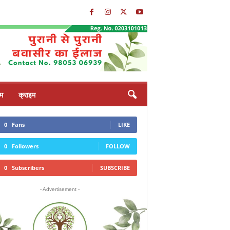
्म
क्राइम
0
Fans
LIKE
0
Followers
FOLLOW
0
Subscribers
SUBSCRIBE
- Advertisement -