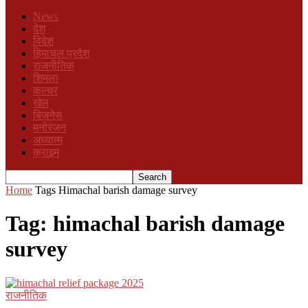
News
देश
विदेश
हिमाचल प्रदेश
राजनीतिक
शिमला
कल्चर
खेल
बिज़नेस
मनोरंजन
अध्यात्म
क्राइम
Home
Tags
Himachal barish damage survey
Tag: himachal barish damage
survey
राजनीतिक