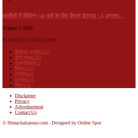
कसौली में विभिन्न 50 पदों के लिए कैंपस इंटरव्यू 14 अगस्त...
August 7, 2026
POPULAR CATEGORY
हिमाचल प्रदेश
1352
डेली न्यूज़
1303
राजनीतिक
915
शिमला
559
ट्रेंडिंग
403
क्राइम
215
शिक्षा
124
Disclaimer
Privacy
Advertisement
Contact Us
© Himachalsamay.com - Designed by Online Spot