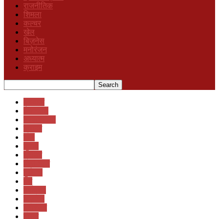
राजनीतिक
शिमला
कल्चर
खेल
बिज़नेस
मनोरंजन
अध्यात्म
क्राइम
अध्यात्म
ईमानदारी
एचआरटीसी
क्राइम
खेल
चुनाव
ट्रेंडिंग
डेली न्यूज़
दुर्घटना
देश
पर्यावरण
बिज़नेस
मनोरंजन
मौसम