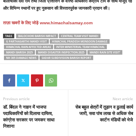
बालीचौकी देवी राम तथा जिला प्रशासन के वरिष्ठ अधिकारी केंद्रीय टीम के साथ मौजूद रहे
और विभिन्न स्थानों पर हुए नुकसान की विस्तारपूर्वक जानकारी प्रदान की।
ताज़ा
खबरों के लिए जोड़े
www.himachalsamay.com
TAGS
BALOCHOKI BARISH IMPACT
CENTRAL TEAM VISIT MANDI
G PARTHASARTHI MANDI VISIT
HIMACHAL PRADESH MONSOON DAMAGE
HIMACHAL RAIN AFFECTED AREAS
INTER MINISTERIAL TEAM HIMACHAL
MANDI BARISH 2025
MANDI DISASTER INSPECTION 2025
MANDI RAIN SITE VISIT'
NH 305 DAMAGE NEWS
SADAR SUBDIVISION BARISH REPORT
Previous article
Next article
डॉ. बिंदल ने नाहन में भाजपा
सेब बहुल क्षेत्रों में तुड़ान व ढुलाई कार्य
पदाधिकारियों को दिलाया दायित्व,
जारी, सवा पांच लाख से अधिक सेब
कांग्रेस सरकार पर जमकर साधा
कार्टन मंडियों को भेजे
निशाना