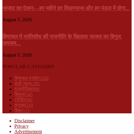
भाजपा का ऐलान—हर महीने हर विधानसभा और हर मंडल में होगा...
August 5, 2026
हिमाचल में प्रतिशोध की राजनीति के खिलाफ भाजपा का बिगुल,
जयराम...
August 5, 2026
POPULAR CATEGORY
हिमाचल प्रदेश
1330
डेली न्यूज़
1281
राजनीतिक
909
शिमला
545
ट्रेंडिंग
381
क्राइम
210
शिक्षा
121
Disclaimer
Privacy
Advertisement