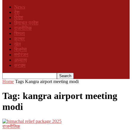
News
देश
विदेश
हिमाचल प्रदेश
राजनीतिक
शिमला
कल्चर
खेल
बिज़नेस
मनोरंजन
अध्यात्म
क्राइम
Home
Tags
Kangra airport meeting modi
Tag: kangra airport meeting
modi
राजनीतिक