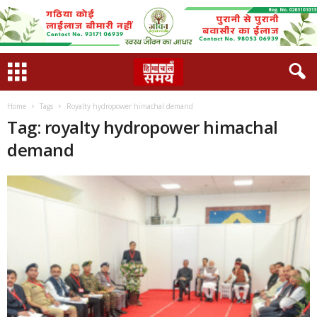
Home
Tags
Royalty hydropower himachal demand
Tag: royalty hydropower himachal
demand