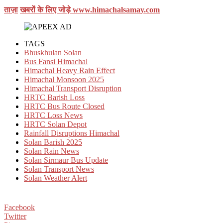
ताज़ा
खबरों के लिए जोड़े
www.himachalsamay.com
TAGS
Bhuskhulan Solan
Bus Fansi Himachal
Himachal Heavy Rain Effect
Himachal Monsoon 2025
Himachal Transport Disruption
HRTC Barish Loss
HRTC Bus Route Closed
HRTC Loss News
HRTC Solan Depot
Rainfall Disruptions Himachal
Solan Barish 2025
Solan Rain News
Solan Sirmaur Bus Update
Solan Transport News
Solan Weather Alert
Facebook
Twitter