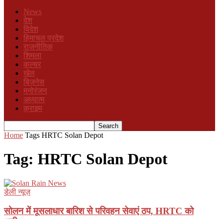
News
देश
विदेश
हिमाचल प्रदेश
राजनीतिक
शिमला
कल्चर
खेल
बिज़नेस
मनोरंजन
अध्यात्म
क्राइम
Home
Tags
HRTC Solan Depot
Tag: HRTC Solan Depot
डेली न्यूज़
सोलन में मूसलाधार बारिश से परिवहन सेवाएं ठप, HRTC को