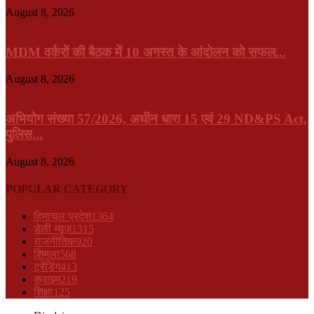
August 8, 2026
MDM वर्करों की बैठक में 10 अगस्त के आंदोलन को सफल...
August 8, 2026
अभियोग संख्या 57/2026, अधीन धारा 15 एवं 29 ND&PS Act,
पुलिस...
August 8, 2026
POPULAR CATEGORY
हिमाचल प्रदेश
1364
डेली न्यूज़
1315
राजनीतिक
920
शिमला
568
ट्रेंडिंग
413
क्राइम
219
शिक्षा
125