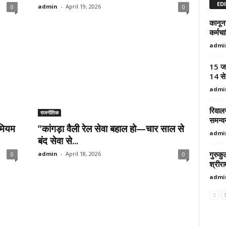
ED
admin
-
April 19, 2026
0
0
कानून
कर्मचा
admi
15 जनव
14 से
admi
रिवाल
राजनीतिक
समन्वय
ीमियम
“कांगड़ा वैली रेल सेवा बहाल हो—चार साल से
admi
बंद सेवा से...
गुरुकु
admin
-
April 18, 2026
0
0
श्रीर
admi