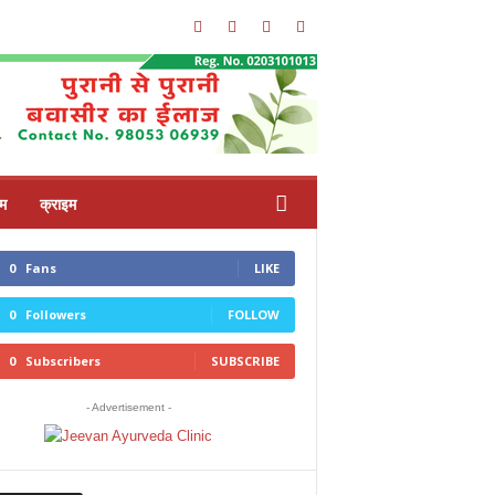
्म
क्राइम
0
Fans
LIKE
0
Followers
FOLLOW
0
Subscribers
SUBSCRIBE
- Advertisement -