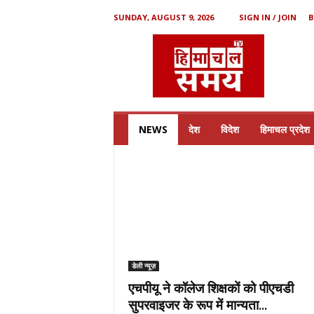
SUNDAY, AUGUST 9, 2026
SIGN IN / JOIN
B
H
i
m
a
c
h
a
l
S
a
m
NEWS
देश
विदेश
हिमाचल प्रदेश
a
y
डेली न्यूज़
एचपीयू ने कॉलेज शिक्षकों को पीएचडी
सुपरवाइजर के रूप में मान्यता...