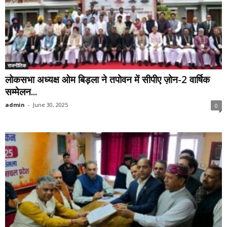
राजनीतिक
लोकसभा अध्यक्ष ओम बिड़ला ने तपोवन में सीपीए ज़ोन-2 वार्षिक
सम्मेलन...
admin
-
June 30, 2025
0