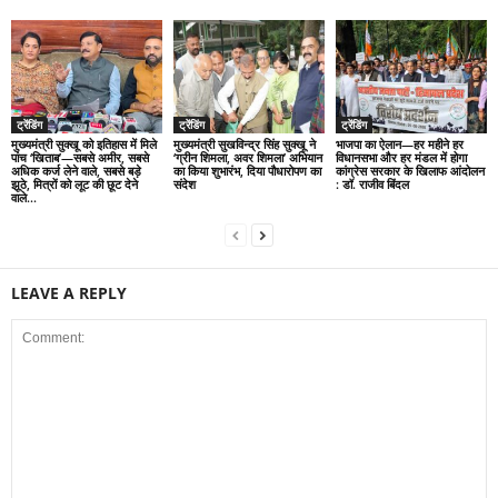
ट्रेंडिंग
ट्रेंडिंग
ट्रेंडिंग
मुख्यमंत्री सुक्खू को इतिहास में मिले
मुख्यमंत्री सुखविन्द्र सिंह सुक्खू ने
भाजपा का ऐलान—हर महीने हर
पांच ‘खिताब’—सबसे अमीर, सबसे
‘ग्रीन शिमला, अवर शिमला’ अभियान
विधानसभा और हर मंडल में होगा
अधिक कर्ज लेने वाले, सबसे बड़े
का किया शुभारंभ, दिया पौधारोपण का
कांग्रेस सरकार के खिलाफ आंदोलन
झूठे, मित्रों को लूट की छूट देने
संदेश
: डॉ. राजीव बिंदल
वाले...
LEAVE A REPLY