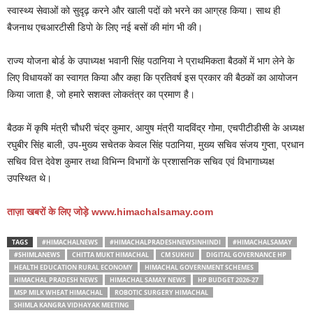
स्वास्थ्य सेवाओं को सुदृढ़ करने और खाली पदों को भरने का आग्रह किया। साथ ही
बैजनाथ एचआरटीसी डिपो के लिए नई बसों की मांग भी की।
राज्य योजना बोर्ड के उपाध्यक्ष भवानी सिंह पठानिया ने प्राथमिकता बैठकों में भाग लेने के
लिए विधायकों का स्वागत किया और कहा कि प्रतिवर्ष इस प्रकार की बैठकों का आयोजन
किया जाता है, जो हमारे सशक्त लोकतंत्र का प्रमाण है।
बैठक में कृषि मंत्री चौधरी चंद्र कुमार, आयुष मंत्री यादविंद्र गोमा, एचपीटीडीसी के अध्यक्ष
रघुबीर सिंह बाली, उप-मुख्य सचेतक केवल सिंह पठानिया, मुख्य सचिव संजय गुप्ता, प्रधान
सचिव वित्त देवेश कुमार तथा विभिन्न विभागों के प्रशासनिक सचिव एवं विभागाध्यक्ष
उपस्थित थे।
ताज़ा
खबरों के लिए जोड़े
www.himachalsamay.com
TAGS
#HIMACHALNEWS
#HIMACHALPRADESHNEWSINHINDI
#HIMACHALSAMAY
#SHIMLANEWS
CHITTA MUKT HIMACHAL
CM SUKHU
DIGITAL GOVERNANCE HP
HEALTH EDUCATION RURAL ECONOMY
HIMACHAL GOVERNMENT SCHEMES
HIMACHAL PRADESH NEWS
HIMACHAL SAMAY NEWS
HP BUDGET 2026-27
MSP MILK WHEAT HIMACHAL
ROBOTIC SURGERY HIMACHAL
SHIMLA KANGRA VIDHAYAK MEETING