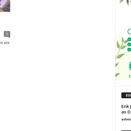
0
वारा आज
ED
Erik
as D
admi