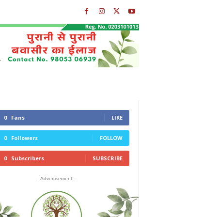
0
Fans
LIKE
0
Followers
FOLLOW
0
Subscribers
SUBSCRIBE
- Advertisement -