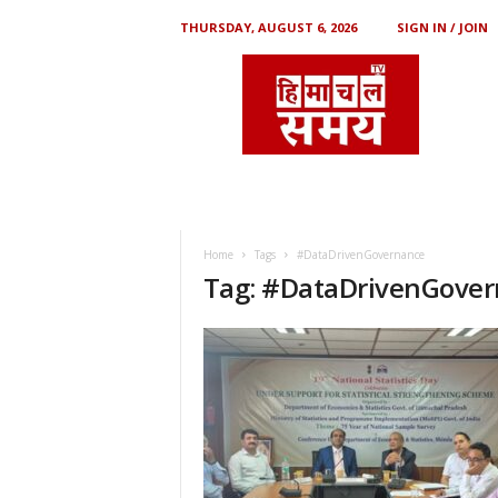
THURSDAY, AUGUST 6, 2026
SIGN IN / JOIN
H
i
m
a
c
h
a
l
S
Home
Tags
#DataDrivenGovernance
a
Tag: #DataDrivenGove
m
a
y