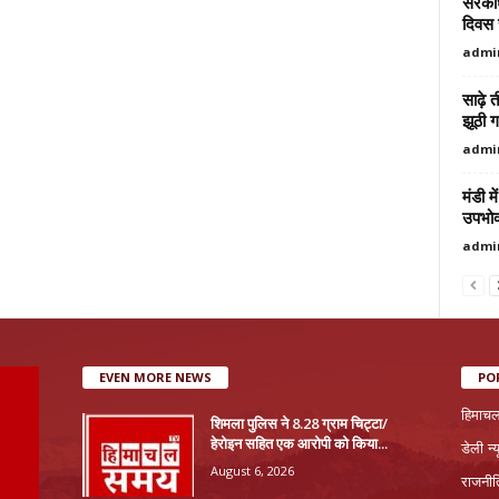
सरकाघा
दिवस 
admi
साढ़े 
झूठी गा
admi
मंडी म
उपभोक
admi
EVEN MORE NEWS
PO
हिमाचल
शिमला पुलिस ने 8.28 ग्राम चिट्टा/
हेरोइन सहित एक आरोपी को किया...
डेली न्
August 6, 2026
राजनी