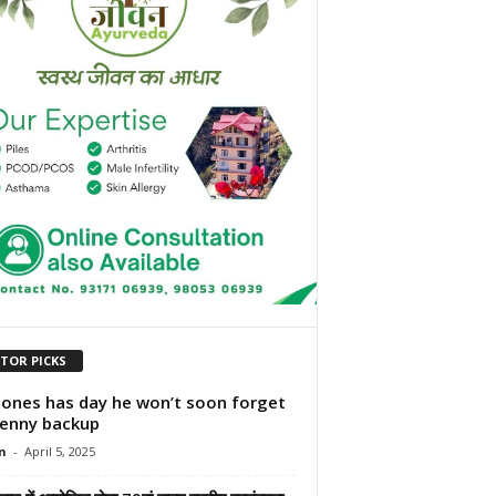
ITOR PICKS
 Jones has day he won’t soon forget
enny backup
n
-
April 5, 2025