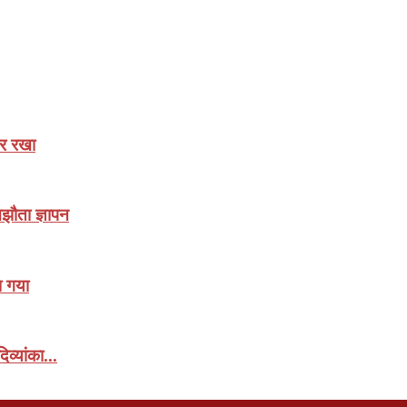
ार रखा
मझौता ज्ञापन
ा गया
िव्यांका...