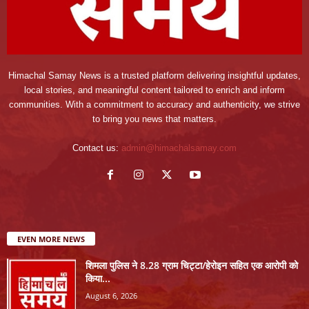
Himachal Samay News is a trusted platform delivering insightful updates,
local stories, and meaningful content tailored to enrich and inform
communities. With a commitment to accuracy and authenticity, we strive
to bring you news that matters.
Contact us:
admin@himachalsamay.com
EVEN MORE NEWS
शिमला पुलिस ने 8.28 ग्राम चिट्टा/हेरोइन सहित एक आरोपी को
किया...
August 6, 2026