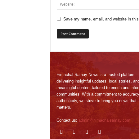
Save my name, email, and website in this
Himachal Samay News is a trusted platform
delivering insightful updates, local stories, an
meaningful content tailored to enrich and info
communities. With a commitment to accurac
authenticity, we strive to bring you news that
matters.
Contact us:
admin@himachalsamay.com