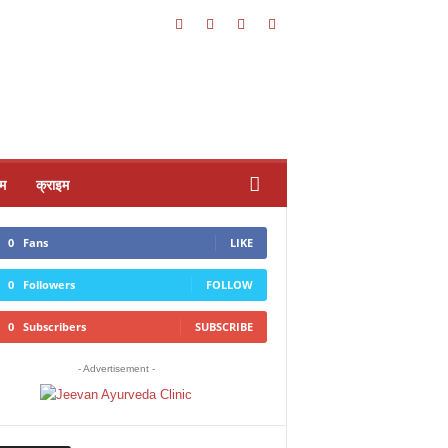
्म
क्राइम
0
Fans
LIKE
0
Followers
FOLLOW
0
Subscribers
SUBSCRIBE
- Advertisement -