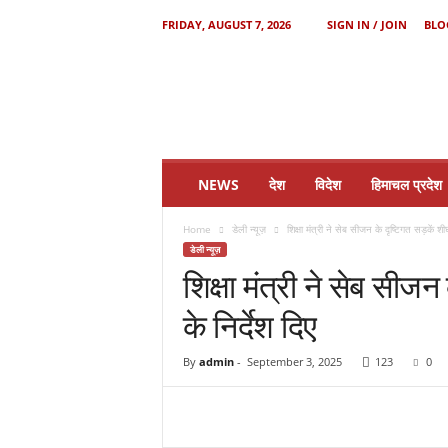
FRIDAY, AUGUST 7, 2026
SIGN IN / JOIN
BLO
H
i
m
a
c
h
a
NEWS
देश
विदेश
हिमाचल प्रदेश
l
S
Home
डेली न्यूज़
शिक्षा मंत्री ने सेब सीजन के दृष्टिगत सड़कें श
a
डेली न्यूज़
m
शिक्षा मंत्री ने सेब सीज
a
y
के निर्देश दिए
By
admin
-
September 3, 2025
123
0