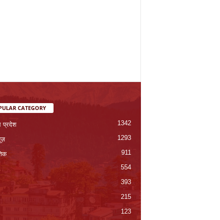
PULAR CATEGORY
1342
 प्रदेश
1293
यूज़
911
तिक
554
393
215
123