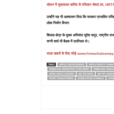
सोलन में मूसलाधार बारिश से परिवहन सेवाएं ठप, HRT
उन्होंने यह भी आश्वासन दिया कि सरकार प्रभावित परि
लोक निर्माण विभाग
शिमला क्षेत्र के मुख्य अभियंता सुरेश कपूर, राष्ट्रीय 
सन्नी शर्मा भी बैठक में उपस्थित थे।
ताज़ा
खबरों के लिए जोड़े
www.himachalsamay
TAGS
APPLE CRATES BURIED
APPLE SUPPLY CHAIN
HIMACHAL INFRASTRUCTURE NEWS
HIMACHAL RAIN 
HPMC APPLE CENTERS
NH 705 OPEN
NH 707 LANDS
ROHIT THAKUR NEWS
SHIMLA ROAD DAMAGE
SHIM